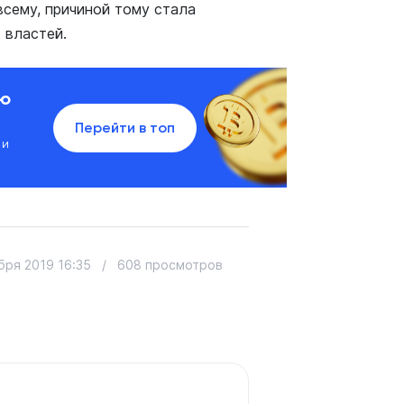
всему, причиной тому стала
х властей.
ию
Перейти в топ
 и
бря 2019 16:35
/
608 просмотров