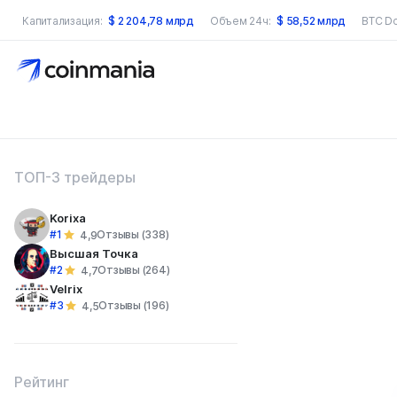
Капитализация:
$
2 204,78 млрд
Объем 24ч:
$
58,52 млрд
BTC D
оиск по сайту
ТОП-3 трейдеры
Korixa
#1
Отзывы (338)
4,9
Высшая Точка
#2
Отзывы (264)
4,7
Velrix
#3
Отзывы (196)
4,5
Рейтинг