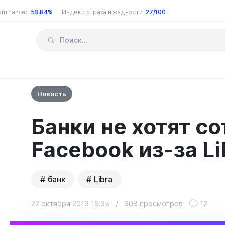
ominance:
58,84%
Индекс страха и жадности
27/100
Новость
Банки не хотят с
Facebook из-за Li
банк
Libra
22 октября 2019 16:35
/
608 просмотров
12