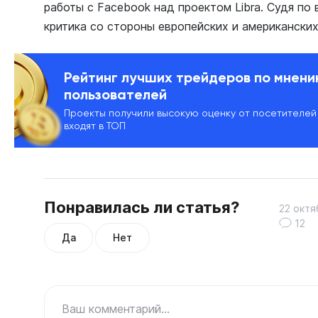
работы с Facebook над проектом Libra. Судя по 
критика со стороны европейских и американски
Рейтинг лучших трейдеров по мнен
пользователей
Проекты получили высокую оценку от посетителей
входят в ТОП
Понравилась ли статья?
22 октя
12
Да
Нет
Ваш комментарий...