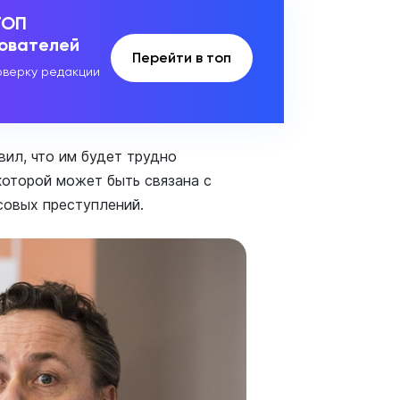
ТОП
зователей
Перейти в топ
верку редакции
вил, что им будет трудно
которой может быть связана с
совых преступлений.