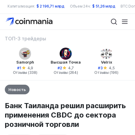
Капитализация:
$
2 196,71 млрд
Объем 24ч:
$
51,26 млрд
BTC Dom
ТОП-3 трейдеры
Samorph
Высшая Точка
Velrix
#1
#2
#3
4,9
4,7
4,5
Отзывы (338)
Отзывы (264)
Отзывы (196)
Новость
Банк Таиланда решил расширить
применения CBDC до сектора
розничной торговли