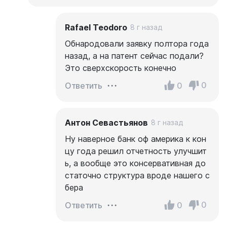
Rafael Teodoro
8 г назад
Обнародовали заявку полтора года
назад, а на патент сейчас подали?
Это сверхскорость конечно
0
0
Ответить
Антон Севастьянов
8 г назад
Ну наверное банк оф америка к кон
цу года решил отчетность улучшит
ь, а вообще это консервативная до
статочно структура вроде нашего с
бера
0
0
Ответить