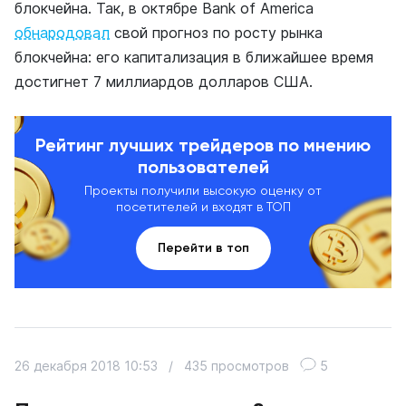
блокчейна. Так, в октябре Bank of America
обнародовал
свой прогноз по росту рынка
блокчейна: его капитализация в ближайшее время
достигнет 7 миллиардов долларов США.
Рейтинг лучших трейдеров по мнению
пользователей
Проекты получили высокую оценку от
посетителей и входят в ТОП
Перейти в топ
26 декабря 2018 10:53
/
435 просмотров
5