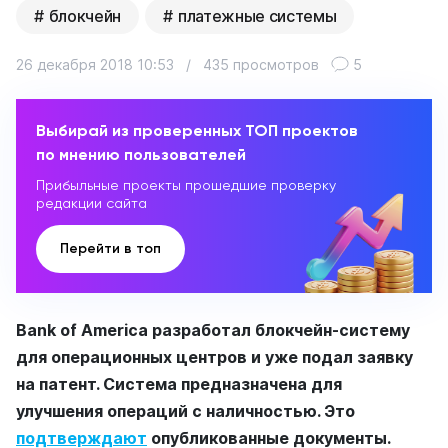
блокчейн
платежные системы
26 декабря 2018 10:53
/
435 просмотров
5
Выбирай из проверенных ТОП проектов
по мнению пользователей
Прибыльные проекты прошедшие проверку
редакции сайта
Перейти в топ
Bank of America разработал блокчейн-систему
для операционных центров и уже подал заявку
на патент. Система предназначена для
улучшения операций с наличностью. Это
подтверждают
опубликованные документы.