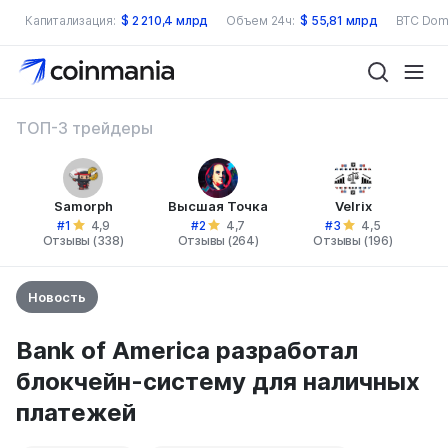
Капитализация:
$
2 210,4 млрд
Объем 24ч:
$
55,81 млрд
BTC Dom
ТОП-3 трейдеры
Samorph
Высшая Точка
Velrix
#1
#2
#3
4,9
4,7
4,5
Отзывы (338)
Отзывы (264)
Отзывы (196)
Новость
Bank of America разработал
блокчейн-систему для наличных
платежей