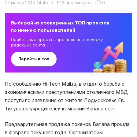
17 марта 2018 14:45
/
612 просмотров
0
Выбирай из проверенных ТОП проектов
по мнению пользователей
Прибыльные проекты прошедшие проверку
редакции сайта
Перейти в топ
По сообщению Hi-Tech Mail.ru, в отдел о борьбе с
экономическими преступлениями столичного МВД
поступило заявление от жителя Подмосковья Ев.
Титуса на учредителей компании Banana coin.
Предварительная продажа токенов Banana прошла
в феврале текущего года. Организаторы