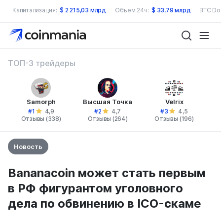
Капитализация:
$
2 215,03 млрд
Объем 24ч:
$
33,79 млрд
BTC Do
ТОП-3 трейдеры
Samorph
Высшая Точка
Velrix
#1
#2
#3
4,9
4,7
4,5
Отзывы (338)
Отзывы (264)
Отзывы (196)
Новость
Bananacoin может стать первым
в РФ фигурантом уголовного
дела по обвинению в ICO-скаме