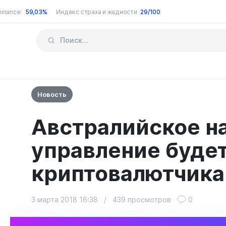
inance:
59,03%
Индекс страха и жадности
29/100
Новость
Австралийское н
управление будет
криптовалютчик
3 марта 2018 16:38
/
439 просмотров
0