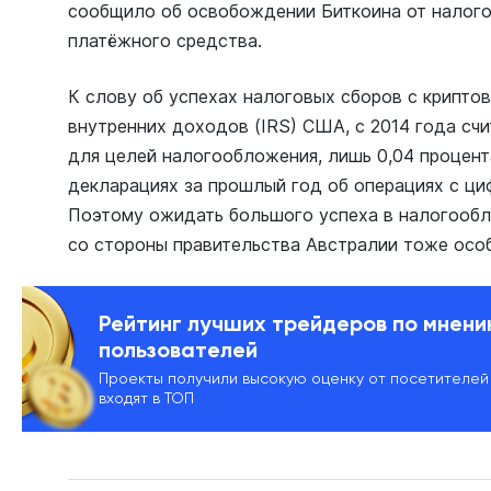
сообщило об освобождении Биткоина от налогов,
платёжного средства.
К слову об успехах налоговых сборов с крипто
внутренних доходов (IRS) США, с 2014 года с
для целей налогообложения, лишь 0,04 процент
декларациях за прошлый год об операциях с ц
Поэтому ожидать большого успеха в налогооб
со стороны правительства Австралии тоже особ
Рейтинг лучших трейдеров по мнен
пользователей
Проекты получили высокую оценку от посетителей
входят в ТОП