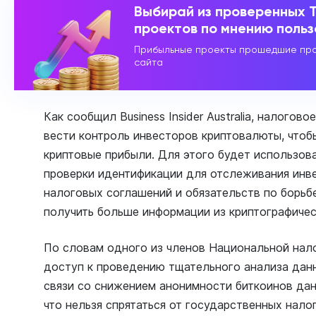
Выбирай из проверенных 
проектов по мнению поль
Прибыльные проекты прошедшие про
сайта
Как сообщил Business Insider Australia, налого
вести контроль инвесторов криптовалюты, чтоб
криптовые прибыли. Для этого будет использов
проверки идентификации для отслеживания инве
налоговых соглашений и обязательств по борьбе
получить больше информации из криптографичес
По словам одного из членов Национальной нало
доступ к проведению тщательного анализа дан
связи со снижением анонимности биткоинов да
что нельзя спрятаться от государственных налог