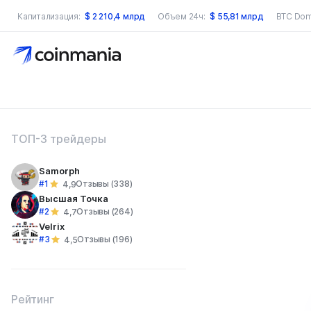
Капитализация:
$
2 210,4 млрд
Объем 24ч:
$
55,81 млрд
BTC Dom
оиск по сайту
ТОП-3 трейдеры
Samorph
#1
Отзывы (338)
4,9
Высшая Точка
#2
Отзывы (264)
4,7
Velrix
#3
Отзывы (196)
4,5
Рейтинг