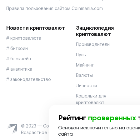
Правила пользования сайтом Coinmania.com
Новости криптовалют
Энциклопедия
криптовалют
# криптовалюта
Производители
# биткоин
Пулы
# блокчейн
Майнинг
# аналитика
Валюты
# законодательство
Личности
Кошельки для
криптовалют
Рейтинг
проверенных
© 2023 — Coinmania
Основан исключительно на оцен
Возрастное ограничение 16+
сайта