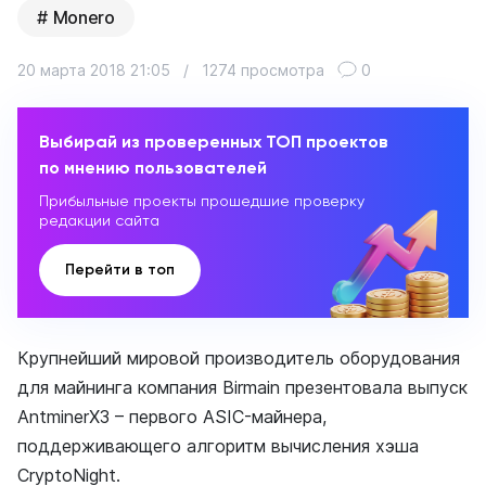
Monero
20 марта 2018 21:05
/
1274 просмотра
0
Выбирай из проверенных ТОП проектов
по мнению пользователей
Прибыльные проекты прошедшие проверку
редакции сайта
Перейти в топ
Крупнейший мировой производитель оборудования
для майнинга компания Birmain презентовала выпуск
AntminerX3 – первого ASIC-майнера,
поддерживающего алгоритм вычисления хэша
CryptoNight.