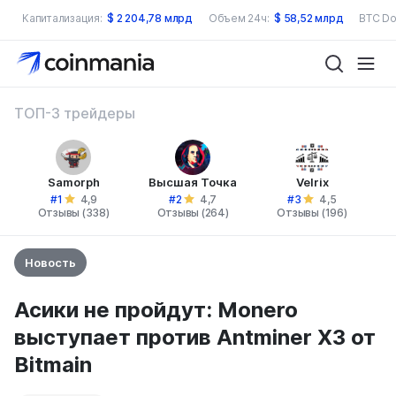
Капитализация:
$
2 204,78 млрд
Объем 24ч:
$
58,52 млрд
BTC Do
ТОП-3 трейдеры
Samorph
Высшая Точка
Velrix
#1
#2
#3
4,9
4,7
4,5
Отзывы (338)
Отзывы (264)
Отзывы (196)
Новость
Асики не пройдут: Monero
выступает против Antminer X3 от
Bitmain