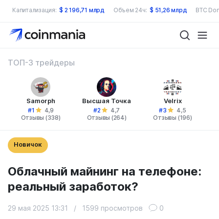
Капитализация:
$
2 196,71 млрд
Объем 24ч:
$
51,26 млрд
BTC Dom
ТОП-3 трейдеры
Samorph
Высшая Точка
Velrix
#1
#2
#3
4,9
4,7
4,5
Отзывы (338)
Отзывы (264)
Отзывы (196)
Новичок
Облачный майнинг на телефоне:
реальный заработок?
29 мая 2025 13:31
/
1599 просмотров
0