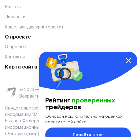
Валюты
Личности
Кошельки для криптовалют
О проекте
О проекте
Контакты
Карта сайта
© 2023 — Coinmania
Возрастное ограничение 16+
Рейтинг
проверенных
трейдеров
Свидетельство о регистрации средства массовой
информации Эл № ФС 77-74908 от «25» января 2019 г.
Основан исключительно на оценках
Выдано Федеральной службой по надзору в сфере связи,
посетителей сайта
информационных технологий и массовых коммуникаций
(Роскомнадзор)
Перейти в топ