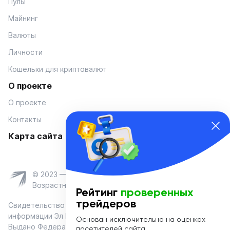
Пулы
Майнинг
Валюты
Личности
Кошельки для криптовалют
О проекте
О проекте
Контакты
Карта сайта
© 2023 — Coinmania
Возрастное ограничение 16+
Рейтинг
проверенных
трейдеров
Свидетельство о регистрации средства массовой
информации Эл № ФС 77-74908 от «25» января 2019 г.
Основан исключительно на оценках
Выдано Федеральной службой по надзору в сфере связи,
посетителей сайта