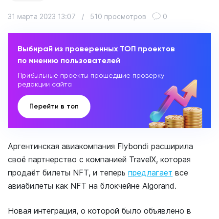
31 марта 2023 13:07
/
510 просмотров
0
Выбирай из проверенных ТОП проектов
по мнению пользователей
Прибыльные проекты прошедшие проверку
редакции сайта
Перейти в топ
Аргентинская авиакомпания Flybondi расширила
своё партнерство с компанией TravelX, которая
продаёт билеты NFT, и теперь
предлагает
все
авиабилеты как NFT на блокчейне Algorand.
Новая интеграция, о которой было объявлено в