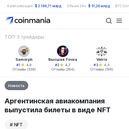
Капитализация:
$
2 196,71 млрд
Объем 24ч:
$
51,26 млрд
BTC Dom
ТОП-3 трейдеры
Samorph
Высшая Точка
Velrix
#1
#2
#3
4,9
4,7
4,5
Отзывы (338)
Отзывы (264)
Отзывы (196)
Новость
Аргентинская авиакомпания
выпустила билеты в виде NFT
NFT