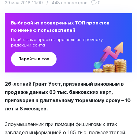
29 мая 2018 11:09
/
448 просмотров
0
Выбирай из проверенных ТОП проектов
по мнению пользователей
Прибыльные проекты прошедшие проверку
редакции сайта
Перейти в топ
26-летний Грант Уэст, признанный виновным в
продаже данных 63 тыс. банковских карт,
приговорен к длительному тюремному сроку – 10
лет и 8 месяцев.
Злоумышленник при помощи фишинговых атак
завладел информацией о 165 тыс. пользователей.