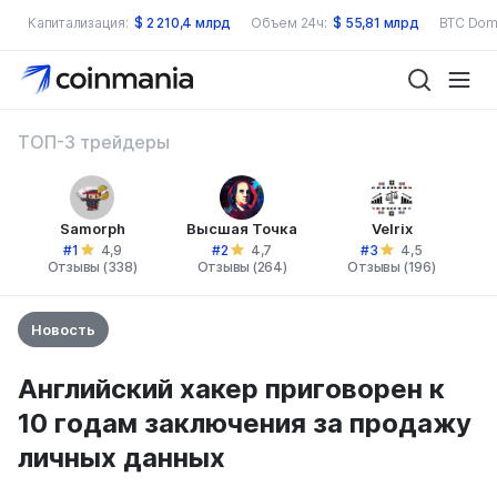
Капитализация:
$
2 210,4 млрд
Объем 24ч:
$
55,81 млрд
BTC Dom
ТОП-3 трейдеры
Samorph
Высшая Точка
Velrix
#1
#2
#3
4,9
4,7
4,5
Отзывы (338)
Отзывы (264)
Отзывы (196)
Новость
Английский хакер приговорен к
10 годам заключения за продажу
личных данных