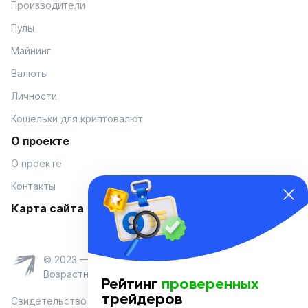
Производители
Пулы
Майнинг
Валюты
Личности
Кошельки для криптовалют
О проекте
О проекте
Контакты
Карта сайта
© 2023 — Coinmania
Возрастное ограничение 16+
Рейтинг
проверенных
трейдеров
Свидетельство о регистрации средства массовой