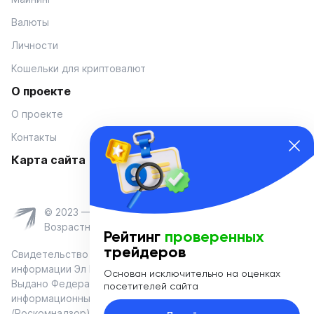
Валюты
Личности
Кошельки для криптовалют
О проекте
О проекте
Контакты
Карта сайта
© 2023 — Coinmania
Возрастное ограничение 16+
Рейтинг
проверенных
трейдеров
Свидетельство о регистрации средства массовой
информации Эл № ФС 77-74908 от «25» января 2019 г.
Основан исключительно на оценках
Выдано Федеральной службой по надзору в сфере связи,
посетителей сайта
информационных технологий и массовых коммуникаций
(Роскомнадзор)