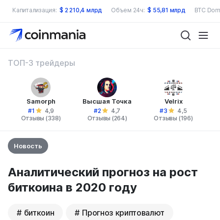
Капитализация:
$
2 210,4 млрд
Объем 24ч:
$
55,81 млрд
BTC Dom
ТОП-3 трейдеры
Samorph
Высшая Точка
Velrix
#1
#2
#3
4,9
4,7
4,5
Отзывы (338)
Отзывы (264)
Отзывы (196)
Новость
Аналитический прогноз на рост
биткоина в 2020 году
биткоин
Прогноз криптовалют