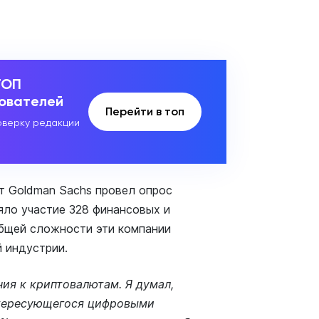
ТОП
зователей
Перейти в топ
верку редакции
т Goldman Sachs провел опрос
яло участие 328 финансовых и
общей сложности эти компании
 индустрии.
ия к криптовалютам. Я думал,
нтересующегося цифровыми