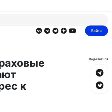
Войти
раховые
Поделиться
ают
рес к