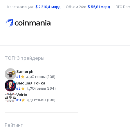
Капитализация:
$
2 210,4 млрд
Объем 24ч:
$
55,81 млрд
BTC Dom
оиск по сайту
ТОП-3 трейдеры
Samorph
#1
Отзывы (338)
4,9
Высшая Точка
#2
Отзывы (264)
4,7
Velrix
#3
Отзывы (196)
4,5
Рейтинг