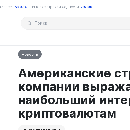
inance:
59,03%
Индекс страха и жадности
29/100
Новость
Американские ст
компании выраж
наибольший инте
криптовалютам