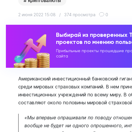
криптовалюты
2 июня 2022 15:08
/
374 просмотра
0
Выбирай из проверенных 
проектов по мнению поль
Прибыльные проекты прошедшие про
сайта
Американский инвестиционный банковский гиган
среди мировых страховых компаний. В нем прин
инвестиционных учреждений по всему миру. В 
составляют около половины мировой страховой
«Мы впервые опрашивали по поводу отношен
вообще не будет ни одного опрошенного, и