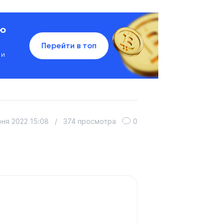
ию
Перейти в топ
 и
юня 2022 15:08
/
374 просмотра
0