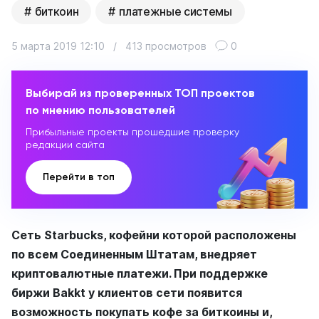
биткоин
платежные системы
5 марта 2019 12:10
/
413 просмотров
0
Выбирай из проверенных ТОП проектов
по мнению пользователей
Прибыльные проекты прошедшие проверку
редакции сайта
Перейти в топ
Сеть Starbucks, кофейни которой расположены
по всем Соединенным Штатам, внедряет
криптовалютные платежи. При поддержке
биржи Bakkt у клиентов сети появится
возможность покупать кофе за биткоины и,