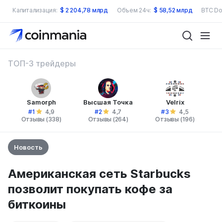
Капитализация:
$
2 204,78 млрд
Объем 24ч:
$
58,52 млрд
BTC Do
ТОП-3 трейдеры
Samorph
Высшая Точка
Velrix
#1
#2
#3
4,9
4,7
4,5
Отзывы (338)
Отзывы (264)
Отзывы (196)
Новость
Американская сеть Starbucks
позволит покупать кофе за
биткоины