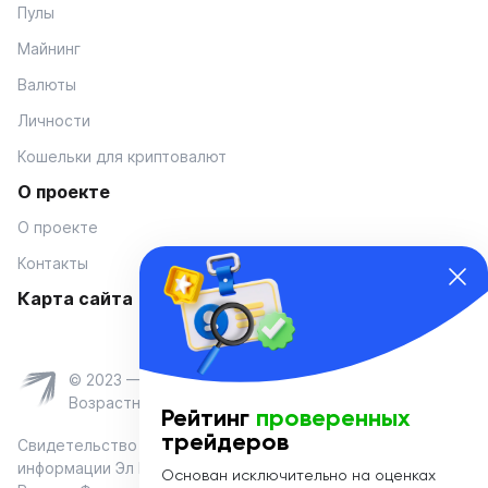
Пулы
Майнинг
Валюты
Личности
Кошельки для криптовалют
О проекте
О проекте
Контакты
Карта сайта
© 2023 — Coinmania
Возрастное ограничение 16+
Рейтинг
проверенных
трейдеров
Свидетельство о регистрации средства массовой
информации Эл № ФС 77-74908 от «25» января 2019 г.
Основан исключительно на оценках