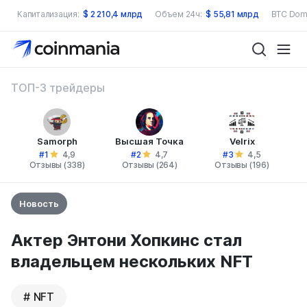
Капитализация:
$
2 210,4 млрд
Объем 24ч:
$
55,81 млрд
BTC Dom
ТОП-3 трейдеры
Samorph
Высшая Точка
Velrix
#1
#2
#3
4,9
4,7
4,5
Отзывы (338)
Отзывы (264)
Отзывы (196)
Новость
Актер Энтони Хопкинс стал
владельцем нескольких NFT
NFT