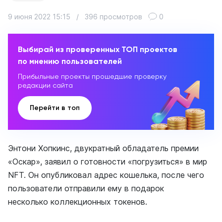
9 июня 2022 15:15
/
396 просмотров
0
Выбирай из проверенных ТОП проектов
по мнению пользователей
Прибыльные проекты прошедшие проверку
редакции сайта
Перейти в топ
Энтони Хопкинс, двукратный обладатель премии
«Оскар», заявил о готовности «погрузиться» в мир
NFT. Он опубликовал адрес кошелька, после чего
пользователи отправили ему в подарок
несколько коллекционных токенов.