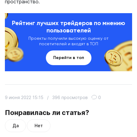
пространство.
Рейтинг лучших трейдеров по мнению
пользователей
Проекты получили высокую оценку от
посетителей и входят в ТОП
Перейти в топ
9 июня 2022 15:15
/
396 просмотров
0
Понравилась ли статья?
Да
Нет