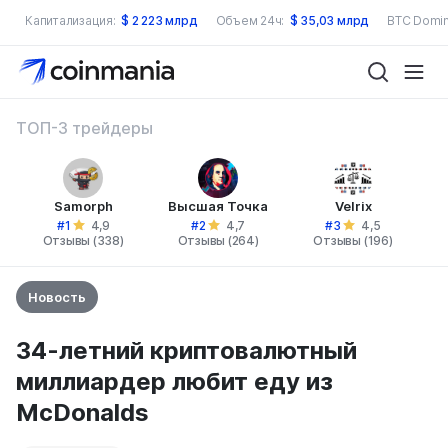
Капитализация:
$
2 223 млрд
Объем 24ч:
$
35,03 млрд
BTC Domin
ТОП-3 трейдеры
Samorph
Высшая Точка
Velrix
#1
#2
#3
4,9
4,7
4,5
Отзывы (338)
Отзывы (264)
Отзывы (196)
Новость
34-летний криптовалютный
миллиардер любит еду из
McDonalds