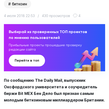
биткоин
4 июля 2018 22:53
/
430 просмотров
4
Выбирай из проверенных ТОП проектов
по мнению пользователей
Прибыльные проекты прошедшие проверку
редакции сайта
Перейти в топ
По сообщению The Daily Mail, выпускник
Оксфордского университета и соучредитель
биржи Bit MEX Бен Дело был признан самым
молодым биткоиновым миллиардером Британии.