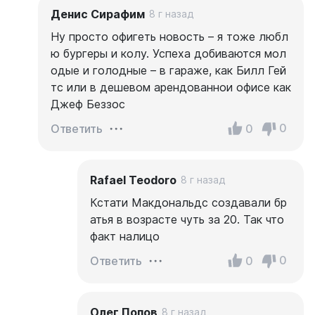
Денис Сирафим
8 г назад
Ну просто офигеть новость – я тоже любл
ю бургеры и колу. Успеха добиваются мол
одые и голодные – в гараже, как Билл Гей
тс или в дешевом арендованнои офисе как
Джеф Беззос
0
0
Ответить
Rafael Teodoro
8 г назад
Кстати Макдональдс создавали бр
атья в возрасте чуть за 20. Так что
факт налицо
0
0
Ответить
Олег Попов
8 г назад