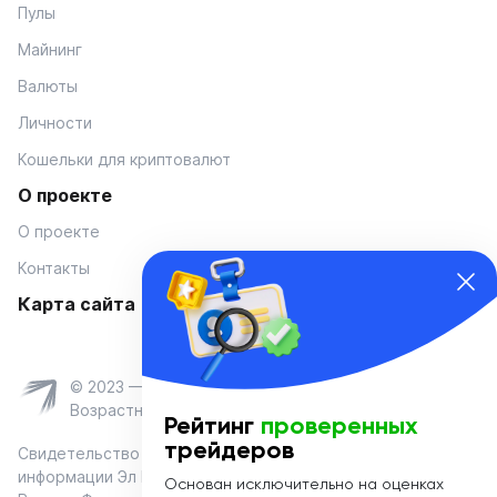
Пулы
Майнинг
Валюты
Личности
Кошельки для криптовалют
О проекте
О проекте
Контакты
Карта сайта
© 2023 — Coinmania
Возрастное ограничение 16+
Рейтинг
проверенных
трейдеров
Свидетельство о регистрации средства массовой
информации Эл № ФС 77-74908 от «25» января 2019 г.
Основан исключительно на оценках