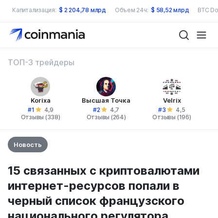
Капитализация:
$
2 204,78 млрд
Объем 24ч:
$
58,52 млрд
BTC Do
ТОП-3 трейдеры
Korixa
Высшая Точка
Velrix
#1
#2
#3
4,9
4,7
4,5
Отзывы (338)
Отзывы (264)
Отзывы (196)
Новость
15 связанных с криптовалютами
интернет-ресурсов попали в
черный список французского
национального регулятора