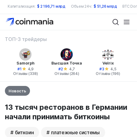
Капитализация:
$
2 196,71 млрд
Объем 24ч:
$
51,26 млрд
BTC Dom
ТОП-3 трейдеры
Samorph
Высшая Точка
Velrix
#1
#2
#3
4,9
4,7
4,5
Отзывы (338)
Отзывы (264)
Отзывы (196)
Новость
13 тысяч ресторанов в Германии
начали принимать биткоины
биткоин
платежные системы