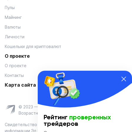
Пулы
Майнинг
Валюты
Личности
Кошельки для криптовалют
О проекте
О проекте
Контакты
Карта сайта
© 2023 — Coinmania
Возрастное ограничение 16+
Рейтинг
проверенных
трейдеров
Свидетельство о регистрации средства массовой
информации Эл № ФС 77-74908 от «25» января 2019 г.