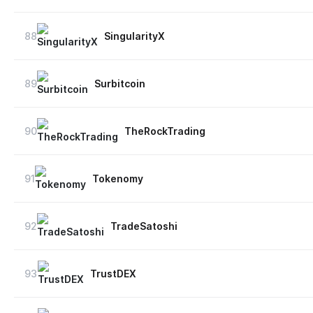
88
SingularityX
89
Surbitcoin
90
TheRockTrading
91
Tokenomy
92
TradeSatoshi
93
TrustDEX