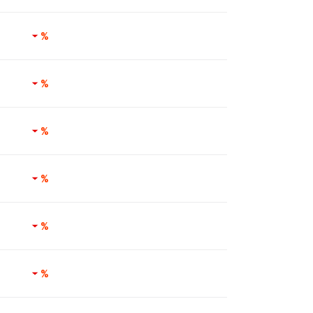
%
%
%
%
%
%