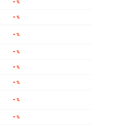
%
%
%
%
%
%
%
%