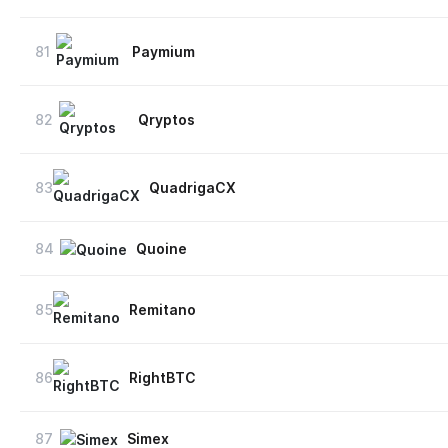
81
Paymium
82
Qryptos
83
QuadrigaCX
84
Quoine
85
Remitano
86
RightBTC
87
Simex