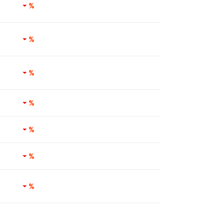
%
%
%
%
%
%
%