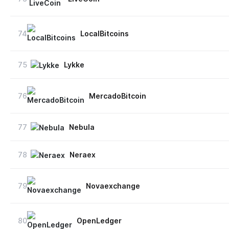
74
LocalBitcoins
75
Lykke
76
MercadoBitcoin
77
Nebula
78
Neraex
79
Novaexchange
80
OpenLedger