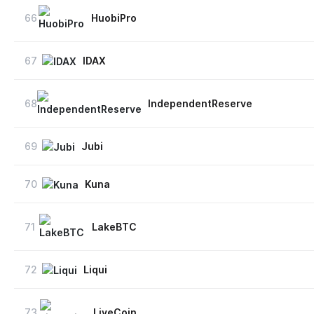
66
HuobiPro
67
IDAX
68
IndependentReserve
69
Jubi
70
Kuna
71
LakeBTC
72
Liqui
73
LiveCoin