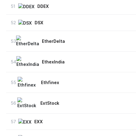
51
DDEX
52
DSX
53
EtherDelta
54
EthexIndia
55
Ethfinex
56
ExtStock
57
EXX