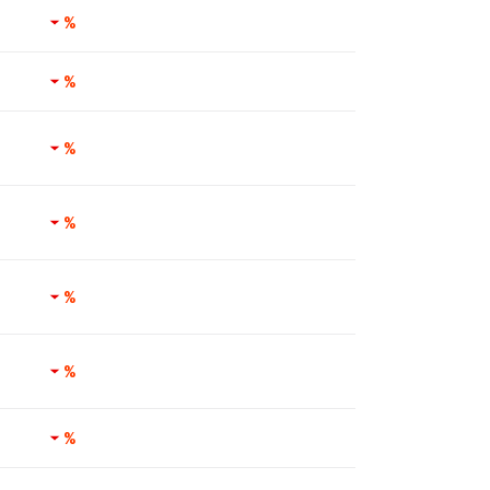
%
%
%
%
%
%
%