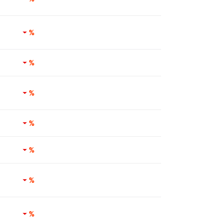
%
%
%
%
%
%
%