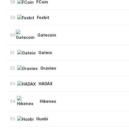
58
FCoin
59
Foxbit
60
Gatecoin
61
Gateio
62
Graviex
63
HADAX
64
Hikenex
65
Huobi