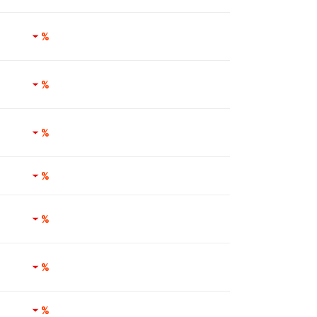
%
%
%
%
%
%
%