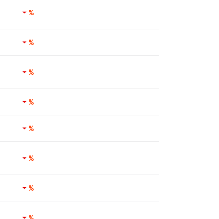
%
%
%
%
%
%
%
%