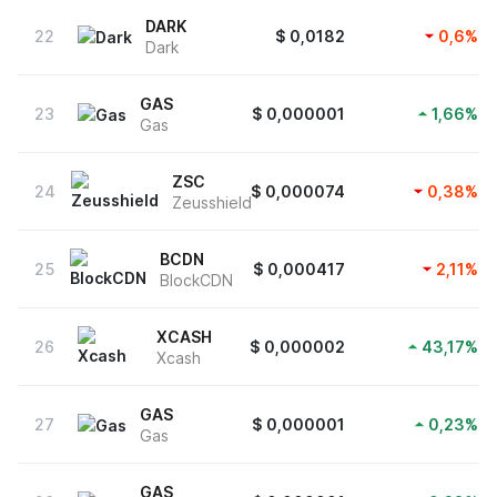
DARK
22
$
0,0182
0,6
%
Dark
GAS
23
$
0,000001
1,66
%
Gas
ZSC
24
$
0,000074
0,38
%
Zeusshield
BCDN
25
$
0,000417
2,11
%
BlockCDN
XCASH
26
$
0,000002
43,17
%
Xcash
GAS
27
$
0,000001
0,23
%
Gas
GAS