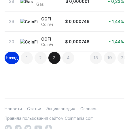
28
$
0,000001
0,23
%
Gas
COFI
29
$
0,000746
1,44
%
CoinFi
COFI
30
$
0,000746
1,44
%
CoinFi
Навигация
Назад
1
2
3
4
…
18
19
20
по
записям
Новости
Статьи
Энциклопедия
Словарь
Правила пользования сайтом Coinmania.com