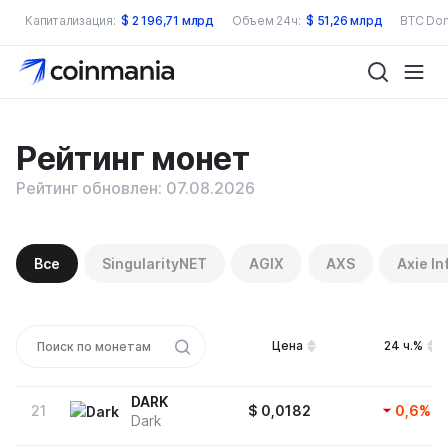
Капитализация:
$
2 196,71 млрд
Объем 24ч:
$
51,26 млрд
BTC Dom
Рейтинг монет
Рейтинг обновлен: 07.08.2026
Все
SingularityNET
AGIX
AXS
Axie In
Цена
24 ч.%
DARK
21
$
0,0182
0,6
%
Dark